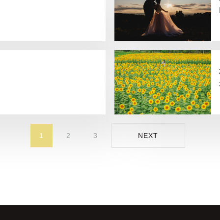
1
2
3
NEXT