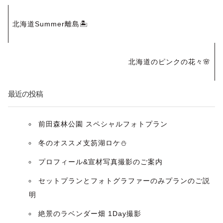
投
北海道Summer離島🏝️
稿
ナ
北海道のピンクの花々🌸
ビ
最近の投稿
ゲ
ー
前田森林公園 スペシャルフォトプラン
冬のオススメ支笏湖ロケ⛄️
シ
プロフィール&宣材写真撮影のご案内
ョ
セットプランとフォトグラファーのみプランのご説
ン
明
絶景のラベンダー畑 1Day撮影