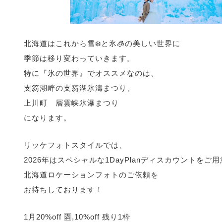
北海道はこれから雪❄️と氷🧊の美しい世界に
季節は移り変わっていきます。
特に『氷の世界』でオススメなのは、
支笏湖畔の支笏湖氷濤まつり、
上川町 層雲峡氷瀑まつり
になります。
リッケフォトスタイルでは、
2026年はスペシャルな1DayPlanディスカウントをご
北海道ロケーションフォトのご依頼を
お待ちしております！
1月20%off 🈵,10%off 残り1枠