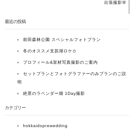
出張撮影🌸
ビ
ゲ
最近の投稿
ー
前田森林公園 スペシャルフォトプラン
シ
冬のオススメ支笏湖ロケ⛄️
ョ
プロフィール&宣材写真撮影のご案内
ン
セットプランとフォトグラファーのみプランのご説
明
絶景のラベンダー畑 1Day撮影
カテゴリー
hokkaidoprewedding