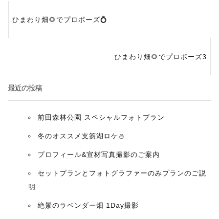
投
ひまわり畑🌻でプロポーズ💍
稿
ナ
ひまわり畑🌻でプロポーズ3
ビ
最近の投稿
ゲ
ー
前田森林公園 スペシャルフォトプラン
冬のオススメ支笏湖ロケ⛄️
シ
プロフィール&宣材写真撮影のご案内
ョ
セットプランとフォトグラファーのみプランのご説
ン
明
絶景のラベンダー畑 1Day撮影