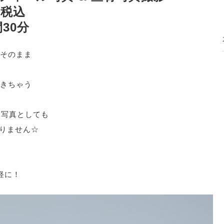
税込
30分
そのまま
きちゃう
お写真としても
ありません☆
気軽に！