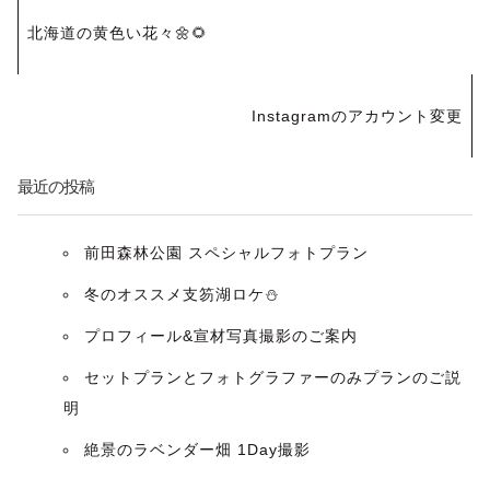
投
北海道の黄色い花々🌼🌻
稿
ナ
Instagramのアカウント変更
ビ
最近の投稿
ゲ
ー
前田森林公園 スペシャルフォトプラン
冬のオススメ支笏湖ロケ⛄️
シ
プロフィール&宣材写真撮影のご案内
ョ
セットプランとフォトグラファーのみプランのご説
ン
明
絶景のラベンダー畑 1Day撮影