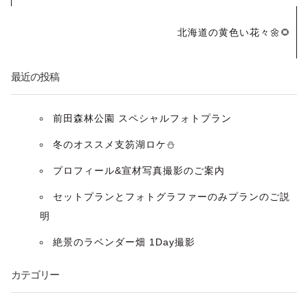
ナ
北海道の黄色い花々🌼🌻
ビ
最近の投稿
ゲ
ー
前田森林公園 スペシャルフォトプラン
冬のオススメ支笏湖ロケ⛄️
シ
プロフィール&宣材写真撮影のご案内
ョ
セットプランとフォトグラファーのみプランのご説
ン
明
絶景のラベンダー畑 1Day撮影
カテゴリー