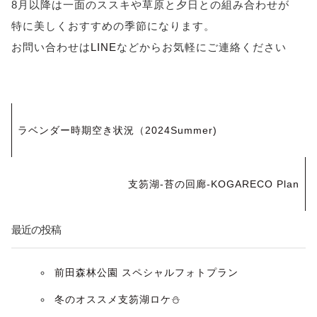
8月以降は一面のススキや草原と夕日との組み合わせが
特に美しくおすすめの季節になります。
お問い合わせは
LINE
などからお気軽にご連絡ください
投
ラベンダー時期空き状況（2024Summer)
稿
ナ
支笏湖-苔の回廊-KOGARECO Plan
ビ
最近の投稿
ゲ
ー
前田森林公園 スペシャルフォトプラン
冬のオススメ支笏湖ロケ⛄️
シ