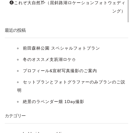
ナ
❹これぞ大自然𐂂（屈斜路湖ロケーションフォトウェディ
ング）
ビ
ゲ
最近の投稿
ー
前田森林公園 スペシャルフォトプラン
シ
冬のオススメ支笏湖ロケ⛄️
ョ
プロフィール&宣材写真撮影のご案内
ン
セットプランとフォトグラファーのみプランのご説
明
絶景のラベンダー畑 1Day撮影
カテゴリー