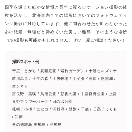
四季を通じた細かな情報と長年に渡るロケーション撮影の経
験を活かし、北海道内全ての場所においてのフォトウェディ
ング撮影に対応しています。他に問合わせたが叶わなかった
あの絶景、無理だと諦めていた美しい離島…そのような場所
での撮影も可能かもしれません。ぜひ一度ご相談ください！
撮影スポット例
帯広・とかち / 真鍋庭園 / 紫竹ガーデン / 十勝ヒルズ / 十
勝川温泉 / 千年の森 / 十勝牧場 / ナイタイ高原 / 然別湖 /
オンネトー
富良野・美瑛 / 鳥沼公園 / 彩香の里 / 中富良野公園 / 上富
良野フラワーパーク / 日の出公園
札幌 / 小樽 / ニセコ / 洞爺湖 / 登別 / 千歳 / 日高 / えりも
/ 知床
その他離島 奥尻島 / 利尻島