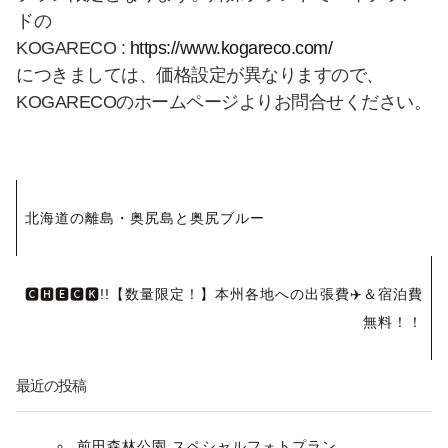
ドの
KOGARECO :
https://www.kogareco.com/
につきましては、価格設定が異なりますので、
KOGARECOのホームページよりお問合せください。
投
北海道の離島・奥尻島と奥尻ブルー
稿
ナ
🅲🅷🅴🅲🅺!!【数量限定！】本州各地への出張費✈️＆宿泊費
無料！！
ビ
ゲ
最近の投稿
ー
前田森林公園 スペシャルフォトプラン