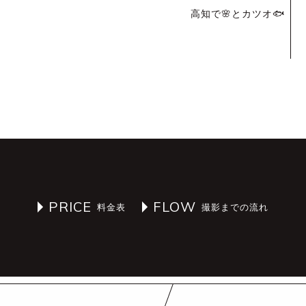
高知で🌸とカツオ🐟
PRICE
FLOW