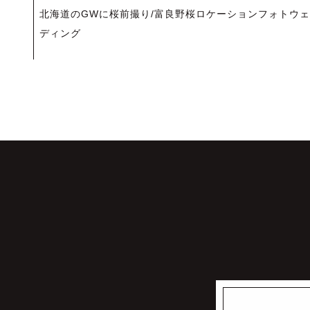
投
北海道のGWに桜前撮り/富良野桜ロケーションフォトウェ
稿
ディング
ナ
ビ
ゲ
ー
シ
ョ
ン