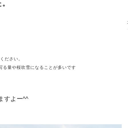
た。
ください。
写る量や桜吹雪になることが多いです
すよー^^