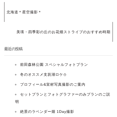
投
北海道＊星空撮影＊
稿
ナ
美瑛・四季彩の丘のお花畑ストライプのおすすめ時期
ビ
最近の投稿
ゲ
ー
前田森林公園 スペシャルフォトプラン
冬のオススメ支笏湖ロケ⛄️
シ
プロフィール&宣材写真撮影のご案内
ョ
セットプランとフォトグラファーのみプランのご説
ン
明
絶景のラベンダー畑 1Day撮影