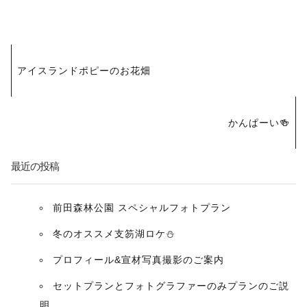
投
アイスランドポピーのお花畑
稿
ナ
かんぱーい🍻
ビ
最近の投稿
ゲ
ー
前田森林公園 スペシャルフォトプラン
冬のオススメ支笏湖ロケ⛄️
シ
プロフィール&宣材写真撮影のご案内
ョ
セットプランとフォトグラファーのみプランのご説
ン
明