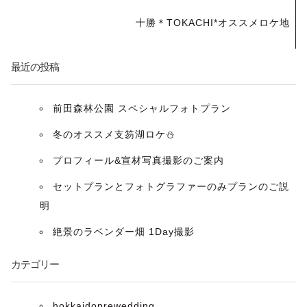
ナ
十勝＊TOKACHI*オススメロケ地
ビ
最近の投稿
ゲ
ー
前田森林公園 スペシャルフォトプラン
冬のオススメ支笏湖ロケ⛄️
シ
プロフィール&宣材写真撮影のご案内
ョ
セットプランとフォトグラファーのみプランのご説
ン
明
絶景のラベンダー畑 1Day撮影
カテゴリー
hokkaidoprewedding