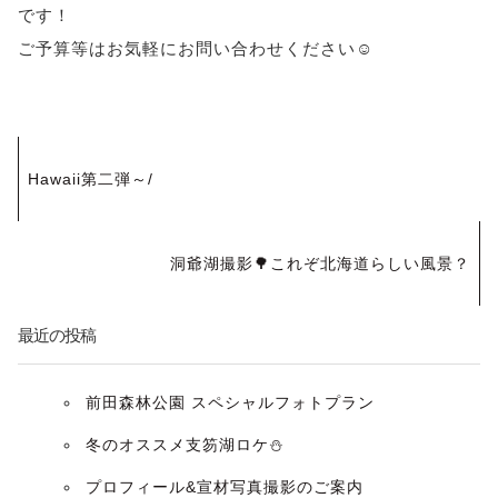
です！
ご予算等はお気軽にお問い合わせください☺️
投
Hawaii第二弾～/
稿
ナ
洞爺湖撮影🌳これぞ北海道らしい風景？
ビ
最近の投稿
ゲ
ー
前田森林公園 スペシャルフォトプラン
冬のオススメ支笏湖ロケ⛄️
シ
プロフィール&宣材写真撮影のご案内