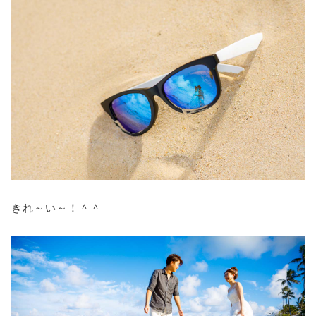
きれ～い～！＾＾