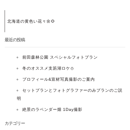
投
北海道の黄色い花々🌼🌻
稿
ナ
最近の投稿
ビ
前田森林公園 スペシャルフォトプラン
ゲ
冬のオススメ支笏湖ロケ⛄️
ー
プロフィール&宣材写真撮影のご案内
セットプランとフォトグラファーのみプランのご説
シ
明
ョ
絶景のラベンダー畑 1Day撮影
ン
カテゴリー