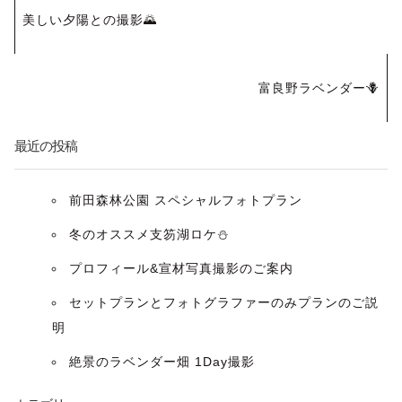
投
美しい夕陽との撮影🌄
稿
ナ
富良野ラベンダー🪻
ビ
最近の投稿
ゲ
ー
前田森林公園 スペシャルフォトプラン
冬のオススメ支笏湖ロケ⛄️
シ
プロフィール&宣材写真撮影のご案内
ョ
セットプランとフォトグラファーのみプランのご説
ン
明
絶景のラベンダー畑 1Day撮影