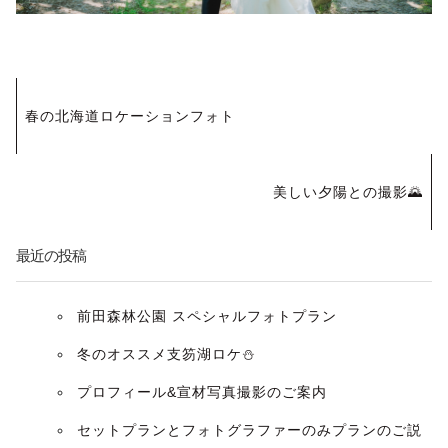
投
春の北海道ロケーションフォト
稿
ナ
美しい夕陽との撮影🌄
ビ
最近の投稿
ゲ
ー
前田森林公園 スペシャルフォトプラン
冬のオススメ支笏湖ロケ⛄️
シ
プロフィール&宣材写真撮影のご案内
ョ
セットプランとフォトグラファーのみプランのご説