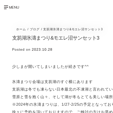
ホーム
ブログ
支笏湖氷濤まつり&モエレ沼サンセット3
支笏湖氷濤まつり&モエレ沼サンセット3
Posted on
2023.10.28
少しまが開いてしまいましたが続きです^^
氷濤まつり会場は支笏湖のすぐ横にあります
支笏湖は冬でも凍らない日本最北の不凍湖と言われてい
雪原と雪を抱く山々、そして湖が冬もとても美しい場所
※2024年の氷濤まつりは、1/27-2/25の予定となって
徐々に予約を頂いておりますので、ご検討の方はお早め