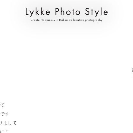
て
です
おりまして
に！