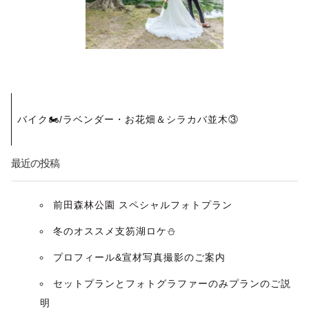
投
バイク🏍/ラベンダー・お花畑＆シラカバ並木③
稿
ナ
最近の投稿
ビ
前田森林公園 スペシャルフォトプラン
ゲ
冬のオススメ支笏湖ロケ⛄️
ー
プロフィール&宣材写真撮影のご案内
セットプランとフォトグラファーのみプランのご説
シ
明