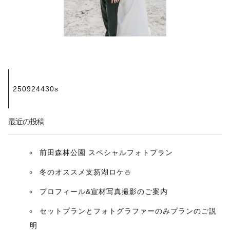
投
250924430s
稿
ナ
最近の投稿
ビ
前田森林公園 スペシャルフォトプラン
ゲ
冬のオススメ支笏湖ロケ⛄️
ー
プロフィール&宣材写真撮影のご案内
セットプランとフォトグラファーのみプランのご説
シ
明