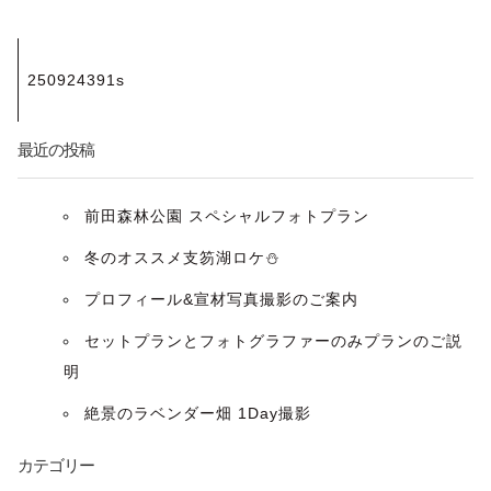
投
250924391s
稿
ナ
最近の投稿
ビ
前田森林公園 スペシャルフォトプラン
ゲ
冬のオススメ支笏湖ロケ⛄️
ー
プロフィール&宣材写真撮影のご案内
セットプランとフォトグラファーのみプランのご説
シ
明
ョ
絶景のラベンダー畑 1Day撮影
ン
カテゴリー