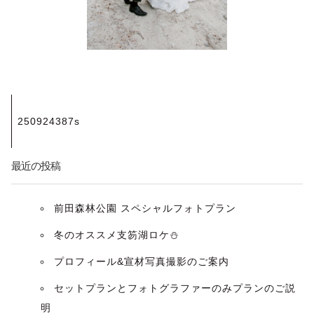
投
250924387s
稿
ナ
最近の投稿
ビ
前田森林公園 スペシャルフォトプラン
ゲ
冬のオススメ支笏湖ロケ⛄️
ー
プロフィール&宣材写真撮影のご案内
セットプランとフォトグラファーのみプランのご説
シ
明