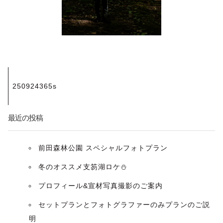
投
250924365s
稿
ナ
最近の投稿
ビ
前田森林公園 スペシャルフォトプラン
ゲ
冬のオススメ支笏湖ロケ⛄️
ー
プロフィール&宣材写真撮影のご案内
セットプランとフォトグラファーのみプランのご説
シ
明