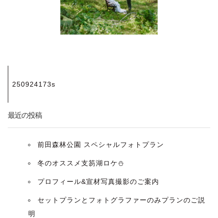
投
250924173s
稿
ナ
最近の投稿
ビ
前田森林公園 スペシャルフォトプラン
ゲ
冬のオススメ支笏湖ロケ⛄️
ー
プロフィール&宣材写真撮影のご案内
セットプランとフォトグラファーのみプランのご説
シ
明