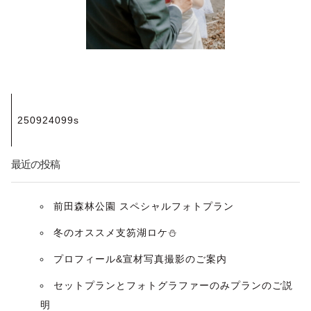
投
250924099s
稿
ナ
最近の投稿
ビ
前田森林公園 スペシャルフォトプラン
ゲ
冬のオススメ支笏湖ロケ⛄️
ー
プロフィール&宣材写真撮影のご案内
セットプランとフォトグラファーのみプランのご説
シ
明