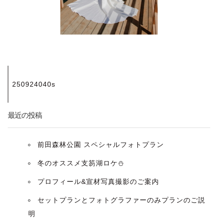
投
250924040s
稿
ナ
最近の投稿
ビ
前田森林公園 スペシャルフォトプラン
ゲ
冬のオススメ支笏湖ロケ⛄️
ー
プロフィール&宣材写真撮影のご案内
セットプランとフォトグラファーのみプランのご説
シ
明