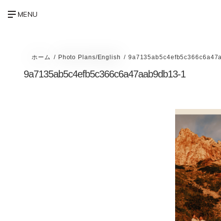
ホーム
Photo Plans/English
9a7135ab5c4efb5c366c6a47
9a7135ab5c4efb5c366c6a47aab9db13-1