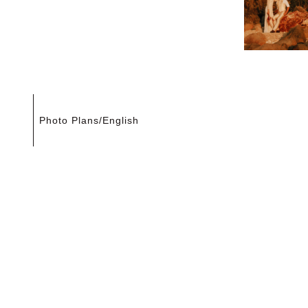
投
Photo Plans/English
稿
ナ
ビ
ゲ
ー
シ