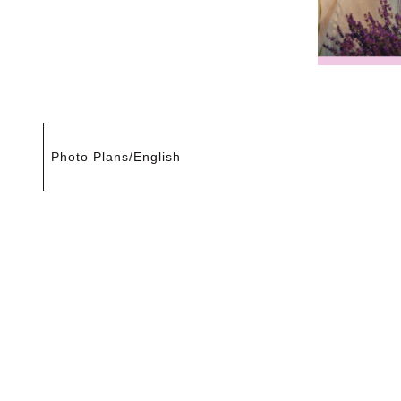
投
Photo Plans/English
稿
ナ
ビ
ゲ
ー
シ