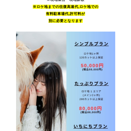
※ロケ地までの
往復高速代,ロケ地での
有料駐車場代
,許可料が
別に必要となります