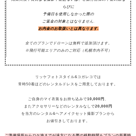
らびに
予備日を使用しなかった際の
ご返金の対象とはなりま
せん.
お内金のお取扱いとは異なります.
全てのプランでドローンは無料で追加頂けます。
※飛行可能エリアのみのご対応（札幌市内不可）
リッケフォトスタイル&コガレコでは
常時50着ほどのレンタルドレスをご用意しております。
ご自身のマイ衣装をお持ち込みで
10,000円
、
またアクセサリーなどのレンタルなしで
20,000円
を当方のレンタル&ヘアメイクセット撮影プランから
お値引きしております。
ご準備場所からロケ地までが遠方になる際の移動時間もプランの所要時