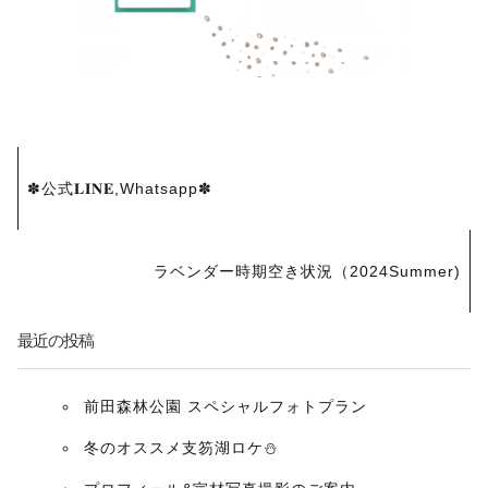
投
✽公式𝐋𝐈𝐍𝐄,Whatsapp✽
稿
ナ
ラベンダー時期空き状況（2024Summer)
ビ
最近の投稿
ゲ
ー
前田森林公園 スペシャルフォトプラン
冬のオススメ支笏湖ロケ⛄️
シ