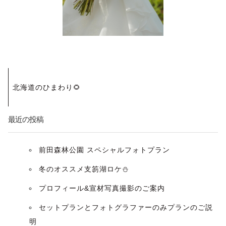
投
北海道のひまわり🌻
稿
ナ
最近の投稿
ビ
前田森林公園 スペシャルフォトプラン
ゲ
冬のオススメ支笏湖ロケ⛄️
ー
プロフィール&宣材写真撮影のご案内
セットプランとフォトグラファーのみプランのご説
シ
明