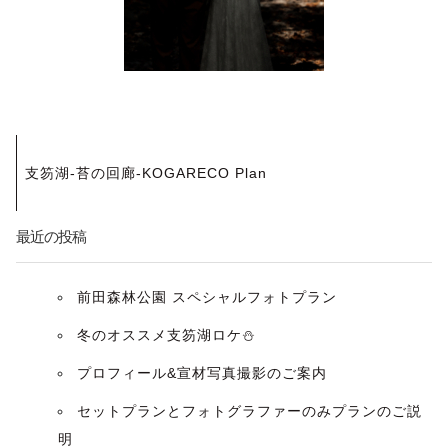
投
支笏湖-苔の回廊-KOGARECO Plan
稿
ナ
最近の投稿
ビ
前田森林公園 スペシャルフォトプラン
ゲ
冬のオススメ支笏湖ロケ⛄️
ー
プロフィール&宣材写真撮影のご案内
セットプランとフォトグラファーのみプランのご説
シ
明