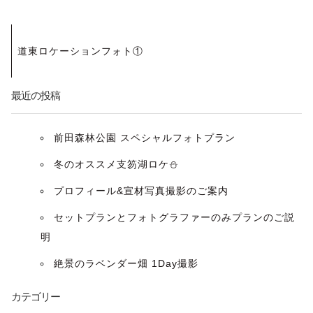
投
道東ロケーションフォト①
稿
ナ
最近の投稿
ビ
前田森林公園 スペシャルフォトプラン
ゲ
冬のオススメ支笏湖ロケ⛄️
ー
プロフィール&宣材写真撮影のご案内
セットプランとフォトグラファーのみプランのご説
シ
明
ョ
絶景のラベンダー畑 1Day撮影
ン
カテゴリー