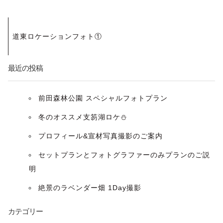
投
道東ロケーションフォト①
稿
ナ
最近の投稿
ビ
前田森林公園 スペシャルフォトプラン
ゲ
冬のオススメ支笏湖ロケ⛄️
ー
プロフィール&宣材写真撮影のご案内
セットプランとフォトグラファーのみプランのご説
シ
明
ョ
絶景のラベンダー畑 1Day撮影
ン
カテゴリー