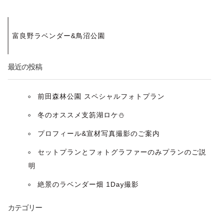
投
富良野ラベンダー&鳥沼公園
稿
ナ
最近の投稿
ビ
前田森林公園 スペシャルフォトプラン
ゲ
冬のオススメ支笏湖ロケ⛄️
ー
プロフィール&宣材写真撮影のご案内
セットプランとフォトグラファーのみプランのご説
シ
明
ョ
絶景のラベンダー畑 1Day撮影
ン
カテゴリー