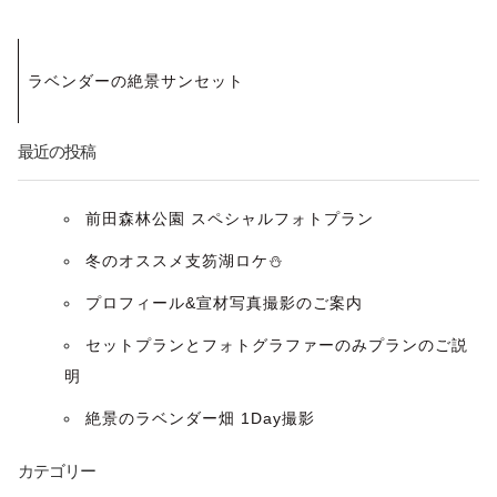
投
ラベンダーの絶景サンセット
稿
ナ
最近の投稿
ビ
前田森林公園 スペシャルフォトプラン
ゲ
冬のオススメ支笏湖ロケ⛄️
ー
プロフィール&宣材写真撮影のご案内
セットプランとフォトグラファーのみプランのご説
シ
明
ョ
絶景のラベンダー畑 1Day撮影
ン
カテゴリー