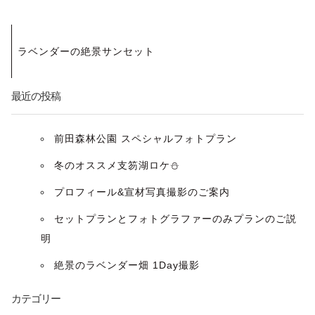
投
ラベンダーの絶景サンセット
稿
ナ
最近の投稿
ビ
前田森林公園 スペシャルフォトプラン
ゲ
冬のオススメ支笏湖ロケ⛄️
ー
プロフィール&宣材写真撮影のご案内
セットプランとフォトグラファーのみプランのご説
シ
明
ョ
絶景のラベンダー畑 1Day撮影
ン
カテゴリー