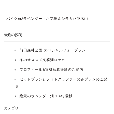
投
バイク🏍/ラベンダー・お花畑＆シラカバ並木①
稿
ナ
最近の投稿
ビ
前田森林公園 スペシャルフォトプラン
ゲ
冬のオススメ支笏湖ロケ⛄️
ー
プロフィール&宣材写真撮影のご案内
セットプランとフォトグラファーのみプランのご説
シ
明
ョ
絶景のラベンダー畑 1Day撮影
ン
カテゴリー