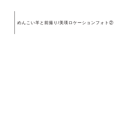
投
めんこい羊と前撮り/美瑛ロケーションフォト②
稿
ナ
ビ
ゲ
ー
シ
ョ
ン