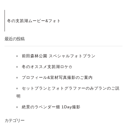
投
冬の支笏湖ムービー&フォト
稿
ナ
最近の投稿
ビ
前田森林公園 スペシャルフォトプラン
ゲ
冬のオススメ支笏湖ロケ⛄️
ー
プロフィール&宣材写真撮影のご案内
セットプランとフォトグラファーのみプランのご説
シ
明
ョ
絶景のラベンダー畑 1Day撮影
ン
カテゴリー