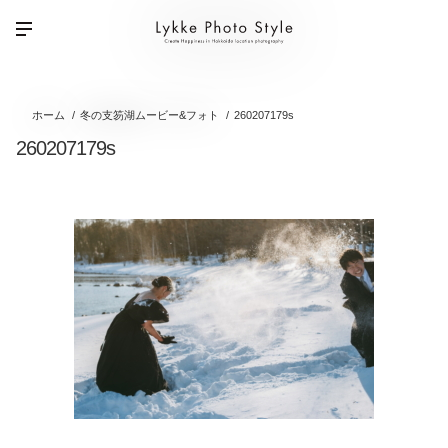
ホーム
冬の支笏湖ムービー&フォト
260207179s
260207179s