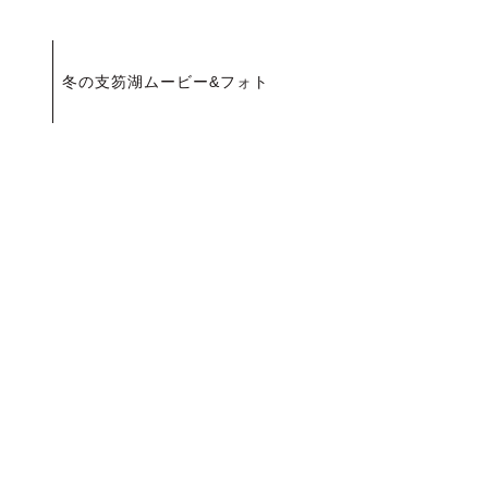
投
冬の支笏湖ムービー&フォト
稿
ナ
ビ
ゲ
ー
シ
ョ
ン