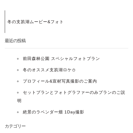
投
冬の支笏湖ムービー&フォト
稿
ナ
最近の投稿
ビ
前田森林公園 スペシャルフォトプラン
ゲ
冬のオススメ支笏湖ロケ⛄️
ー
プロフィール&宣材写真撮影のご案内
セットプランとフォトグラファーのみプランのご説
シ
明
ョ
絶景のラベンダー畑 1Day撮影
ン
カテゴリー