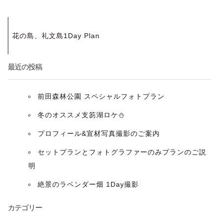
投
花の島、礼文島1Day Plan
稿
ナ
最近の投稿
ビ
前田森林公園 スペシャルフォトプラン
ゲ
冬のオススメ支笏湖ロケ⛄️
ー
プロフィール&宣材写真撮影のご案内
セットプランとフォトグラファーのみプランのご説
シ
明
ョ
絶景のラベンダー畑 1Day撮影
ン
カテゴリー