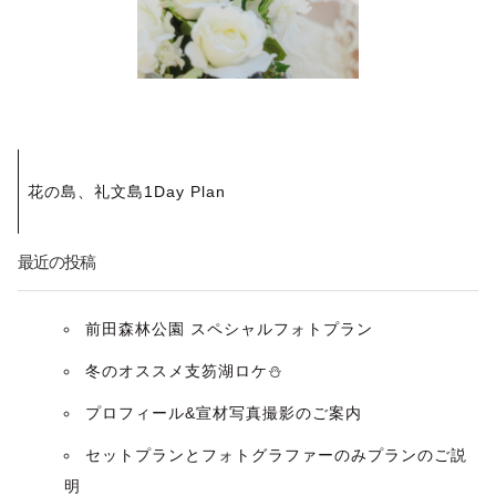
投
花の島、礼文島1Day Plan
稿
ナ
最近の投稿
ビ
前田森林公園 スペシャルフォトプラン
ゲ
冬のオススメ支笏湖ロケ⛄️
ー
プロフィール&宣材写真撮影のご案内
セットプランとフォトグラファーのみプランのご説
シ
明