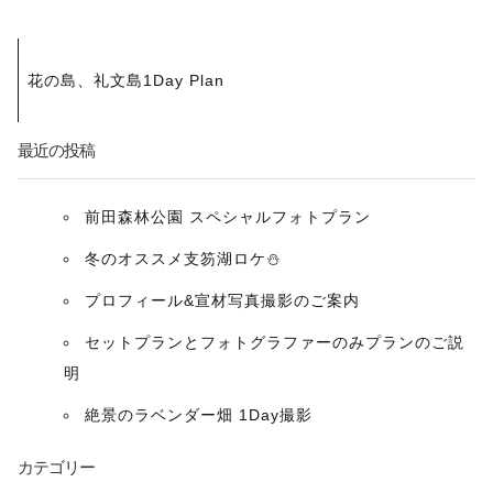
投
花の島、礼文島1Day Plan
稿
ナ
最近の投稿
ビ
前田森林公園 スペシャルフォトプラン
ゲ
冬のオススメ支笏湖ロケ⛄️
ー
プロフィール&宣材写真撮影のご案内
セットプランとフォトグラファーのみプランのご説
シ
明
ョ
絶景のラベンダー畑 1Day撮影
ン
カテゴリー