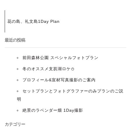
投
花の島、礼文島1Day Plan
稿
ナ
最近の投稿
ビ
前田森林公園 スペシャルフォトプラン
ゲ
冬のオススメ支笏湖ロケ⛄️
ー
プロフィール&宣材写真撮影のご案内
セットプランとフォトグラファーのみプランのご説
シ
明
ョ
絶景のラベンダー畑 1Day撮影
ン
カテゴリー