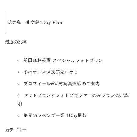
投
花の島、礼文島1Day Plan
稿
ナ
最近の投稿
ビ
前田森林公園 スペシャルフォトプラン
ゲ
冬のオススメ支笏湖ロケ⛄️
ー
プロフィール&宣材写真撮影のご案内
セットプランとフォトグラファーのみプランのご説
シ
明
ョ
絶景のラベンダー畑 1Day撮影
ン
カテゴリー