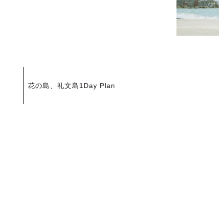
投
花の島、礼文島1Day Plan
稿
ナ
ビ
ゲ
ー
シ